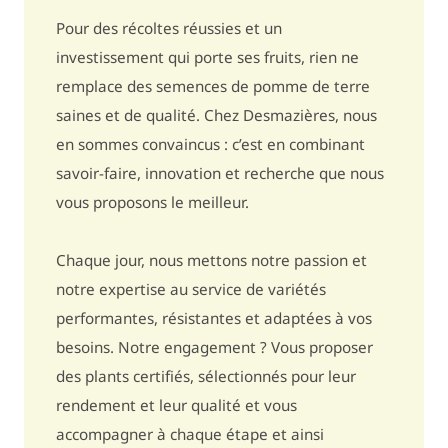
Repousse
assez sensible / 6
Pour des récoltes réussies et un
Coups bleus
assez sensible / 6
investissement qui porte ses fruits, rien ne
remplace des semences de pomme de terre
Crevasses
assez sensible / 6
saines et de qualité. Chez Desmazières, nous
en sommes convaincus : c’est en combinant
Endommagement à la récolte
assez sensible / 6
savoir-faire, innovation et recherche que nous
Bentazone
assez sensible / 6
vous proposons le meilleur.
Éthylène
15% à 25% de tubercules en plus / 7
Chaque jour, nous mettons notre passion et
Poids sous eau
430
notre expertise au service de variétés
performantes, résistantes et adaptées à vos
Matière sèche
23,2%
besoins. Notre engagement ? Vous proposer
des plants certifiés, sélectionnés pour leur
Type de cuisson
plutôt farineuse / BC
rendement et leur qualité et vous
Noircissement après cuisson
assez sensible / 6,5
accompagner à chaque étape et ainsi