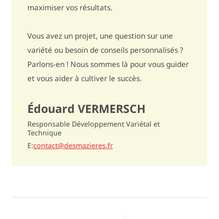
maximiser vos résultats.
Grisaillement
sensible / 5,5
Fritabilité
très bonne / 7,5
Vous avez un projet, une question sur une
variété ou besoin de conseils personnalisés ?
Répartition de la matière sèche
moyenne / 6,5
Parlons-en ! Nous sommes là pour vous guider
Chipabilité
moyenne / 6
et vous aider à cultiver le succès.
Niveau de glyco-alcaloïde
6,1
Édouard VERMERSCH
Huile de
15% à 25% de tubercules en plus /
Responsable Développement Variétal et
Technique
menthe
7
E
contact@desmazieres.fr
Résistances
Virus - Enroulement
peu sensible / 6