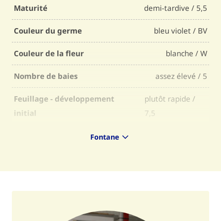
Maturité
demi-tardive / 5,5
Couleur du germe
bleu violet / BV
Couleur de la fleur
blanche / W
Nombre de baies
assez élevé / 5
Feuillage - développement
plutôt rapide /
initial
7,5
Feuillage - développement final
moyen / 7
Fontane
Feuillage - tenue
plutôt ferme / 7
Feuillage - facilité d'épuration
normale / 6
Couleur de la peau
jaune / Y