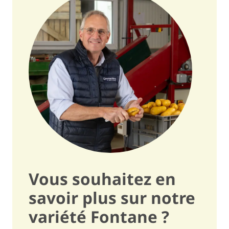
Couleur de la chair
jaune beurre / 6,5
Finition de la peau
assez terne / 5
Forme du tubercule
oblong / O
Régularité de la forme
assez régulière / 6,5
Tubérisation
assez élevée / 7
Taille du tubercule
assez gros / 7
Homogénéité de la taille
assez régulière / 6
Dormance
assez courte / 5,5
Vous souhaitez en
savoir plus sur notre
Sensibilité et qualité
variété Fontane ?