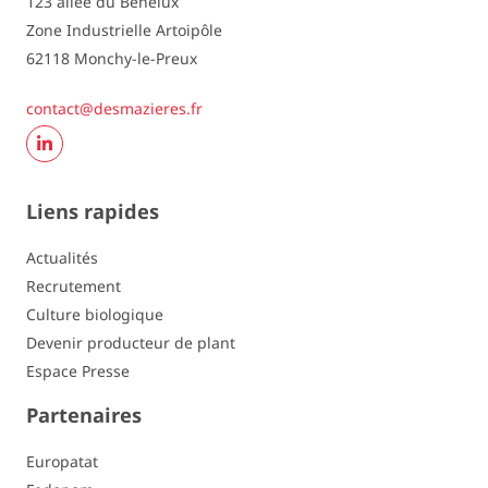
123 allée du Benelux
Dartrose
- / -
Zone Industrielle Artoipôle
62118 Monchy-le-Preux
Erwinia
peu sensible / 6
contact@desmazieres.fr
Galle verruqueuse F1
assez sensible / 6
Galle verruqueuse F6
peu sensible / 8
Liens rapides
Galle verruqueuse F18
- / -
Actualités
Nématode doré Ro 1/4
résistante / 9
Recrutement
Culture biologique
Nématode doré Ro 2/3
- / -
Devenir producteur de plant
Nématode blanc Pa 2
- / -
Espace Presse
Partenaires
Nématode blanc Pa 3
- / -
Europatat