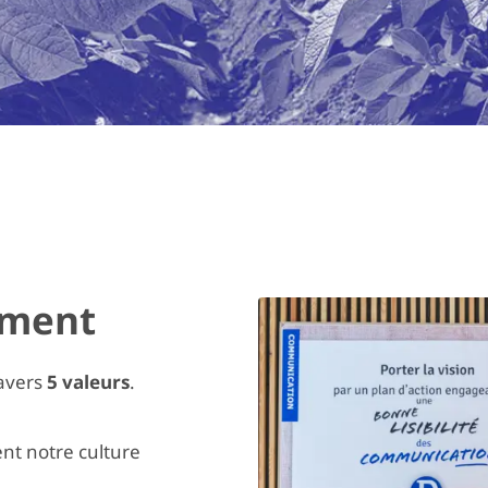
iment
ravers
5 valeurs
.
ent notre culture