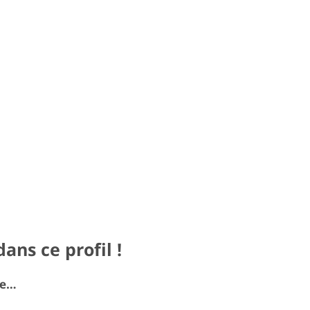
ans ce profil !
re…