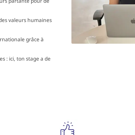
ours partante pour de
 des valeurs humaines
ernationale grâce à
 : ici, ton stage a de