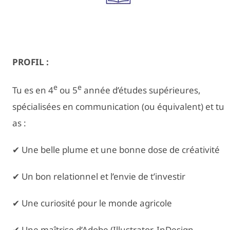
PROFIL
:
e
e
Tu es en 4
ou 5
année d’études supérieures,
spécialisées en communication (ou équivalent) et tu
as :
✔ Une belle plume et une bonne dose de créativité
✔ Un bon relationnel et l’envie de t’investir
✔ Une curiosité pour le monde agricole
✔ Une maîtrise d’Adobe (Illustrator, InDesign,